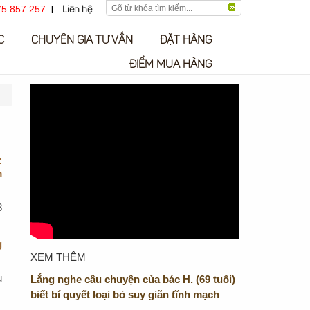
5.857.257
Liên hệ
C
CHUYÊN GIA TƯ VẤN
ĐẶT HÀNG
ĐIỂM MUA HÀNG
:
m
8
g
XEM THÊM
u
Lắng nghe câu chuyện của bác H. (69 tuổi)
biết bí quyết loại bỏ suy giãn tĩnh mạch