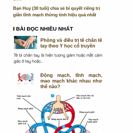
Bạn Huy (30 tuổi) chia sẻ bí quyết riêng trị
giãn tĩnh mạch thừng tinh hiệu quả nhất
BÀI ĐỌC NHIỀU NHẤT
Phòng và điều trị tê chân tê
tay theo Y học cổ truyền
Tê bì chân tay là hiện tượng giảm hoặc mất cảm
giác ở tay hoặc...
Động mạch, tĩnh mạch,
mao mạch khác nhau như
thế nào?