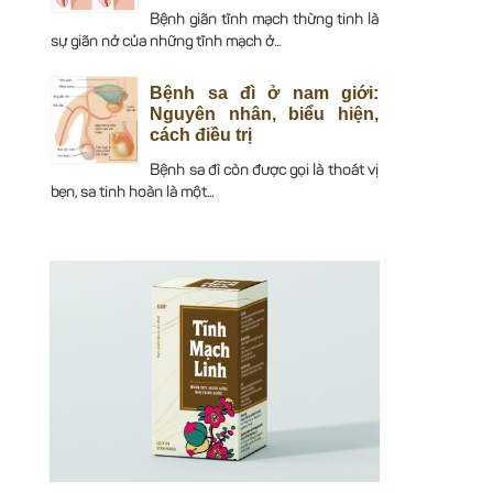
Bệnh giãn tĩnh mạch thừng tinh là
sự giãn nở của những tĩnh mạch ở...
Bệnh sa đì ở nam giới:
Nguyên nhân, biểu hiện,
cách điều trị
Bệnh sa đì còn được gọi là thoát vị
bẹn, sa tinh hoàn là một...