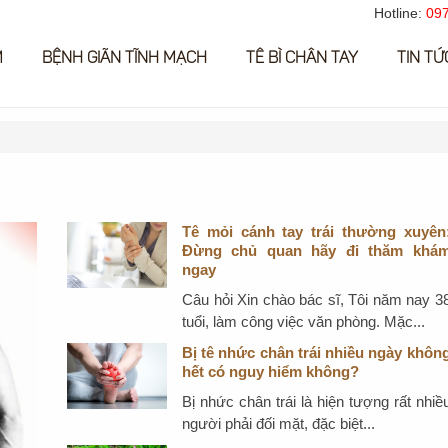
Hotline:
097
M
BỆNH GIÃN TĨNH MẠCH
TÊ BÌ CHÂN TAY
TIN TỨ
Tê mỏi cánh tay trái thường xuyên
Đừng chủ quan hãy đi thăm khá
ngay
Câu hỏi Xin chào bác sĩ, Tôi năm nay 3
tuổi, làm công việc văn phòng. Mặc...
Bị tê nhức chân trái nhiều ngày khôn
hết có nguy hiểm không?
Bị nhức chân trái là hiện tượng rất nhiề
người phải đối mặt, đặc biệt...