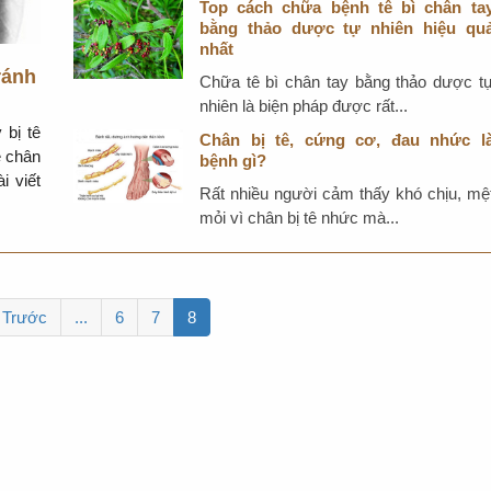
Top cách chữa bệnh tê bì chân ta
bằng thảo dược tự nhiên hiệu qu
nhất
ránh
Chữa tê bì chân tay bằng thảo dược t
nhiên là biện pháp được rất...
 bị tê
Chân bị tê, cứng cơ, đau nhức l
ê chân
bệnh gì?
i viết
Rất nhiều người cảm thấy khó chịu, mệ
mỏi vì chân bị tê nhức mà...
 Trước
...
6
7
8