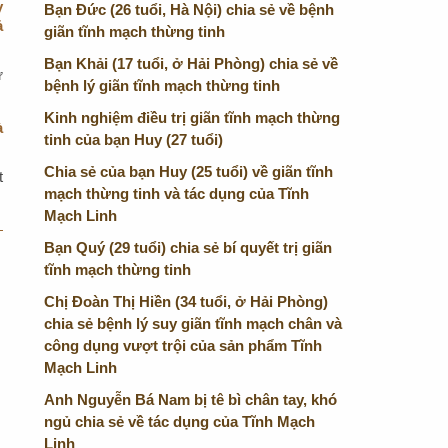
y
Bạn Đức (26 tuổi, Hà Nội) chia sẻ về bệnh
ả
giãn tĩnh mạch thừng tinh
Bạn Khải (17 tuổi, ở Hải Phòng) chia sẻ về
ự
bệnh lý giãn tĩnh mạch thừng tinh
Kinh nghiệm điều trị giãn tĩnh mạch thừng
à
tinh của bạn Huy (27 tuổi)
Chia sẻ của bạn Huy (25 tuổi) về giãn tĩnh
t
mạch thừng tinh và tác dụng của Tĩnh
Mạch Linh
Bạn Quý (29 tuổi) chia sẻ bí quyết trị giãn
tĩnh mạch thừng tinh
Chị Đoàn Thị Hiền (34 tuổi, ở Hải Phòng)
chia sẻ bệnh lý suy giãn tĩnh mạch chân và
công dụng vượt trội của sản phẩm Tĩnh
Mạch Linh
Anh Nguyễn Bá Nam bị tê bì chân tay, khó
ngủ chia sẻ về tác dụng của Tĩnh Mạch
Linh