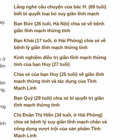
Lắng nghe câu chuyện của bác H. (69 tuổi)
biết bí quyết loại bỏ suy giãn tĩnh mạch
ay.
Bạn Đức (26 tuổi, Hà Nội) chia sẻ về bệnh
giãn tĩnh mạch thừng tinh
Bạn Khải (17 tuổi, ở Hải Phòng) chia sẻ về
bệnh lý giãn tĩnh mạch thừng tinh
Kinh nghiệm điều trị giãn tĩnh mạch thừng
n ở
tinh của bạn Huy (27 tuổi)
bẩm
Chia sẻ của bạn Huy (25 tuổi) về giãn tĩnh
mạch thừng tinh và tác dụng của Tĩnh
hâm
Mạch Linh
ng,
Bạn Quý (29 tuổi) chia sẻ bí quyết trị giãn
tĩnh mạch thừng tinh
ứng
Chị Đoàn Thị Hiền (34 tuổi, ở Hải Phòng)
chia sẻ bệnh lý suy giãn tĩnh mạch chân và
inh
công dụng vượt trội của sản phẩm Tĩnh
Mạch Linh