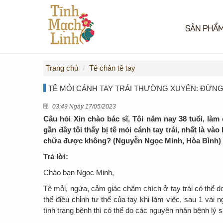
SẢN PHẨ
Trang chủ
Tê chân tê tay
TÊ MỎI CÁNH TAY TRÁI THƯỜNG XUYÊN: ĐỪN
03:49 Ngày 17/05/2023
Câu hỏi Xin chào bác sĩ, Tôi năm nay 38 tuổi, là
gần đây tôi thấy bị tê mỏi cánh tay trái, nhất là vào
chữa được không? (Nguyễn Ngọc Minh, Hòa Bình)
Trả lời:
Chào bạn Ngọc Minh,
Tê mỏi, ngứa, cảm giác châm chích ở tay trái có thể d
thể điều chỉnh tư thế của tay khi làm việc, sau 1 vài
tình trạng bệnh thì có thể do các nguyên nhân bệnh lý s