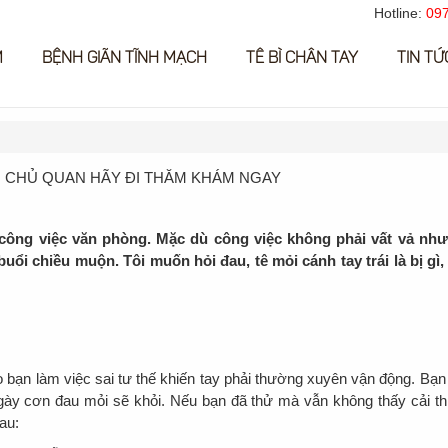
Hotline:
097
M
BỆNH GIÃN TĨNH MẠCH
TÊ BÌ CHÂN TAY
TIN TỨ
G CHỦ QUAN HÃY ĐI THĂM KHÁM NGAY
m công việc văn phòng. Mặc dù công việc không phải vất vả nh
 buổi chiều muộn. Tôi muốn hỏi đau, tê mỏi cánh tay trái là bị gì,
o bạn làm việc sai tư thế khiến tay phải thường xuyên vận động. Bạn
 ngày cơn đau mỏi sẽ khỏi. Nếu bạn đã thử mà vẫn không thấy cải th
au: