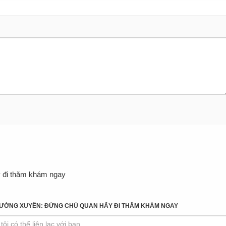
y đi thăm khám ngay
 THƯỜNG XUYÊN: ĐỪNG CHỦ QUAN HÃY ĐI THĂM KHÁM NGAY