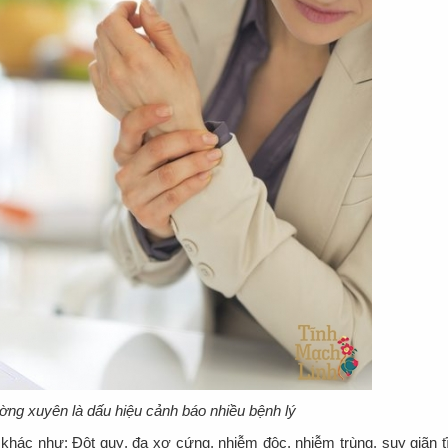
ường xuyên là dấu hiệu cảnh báo nhiều bệnh lý
 khác như: Đột quỵ, đa xơ cứng, nhiễm độc, nhiễm trùng, suy giãn t