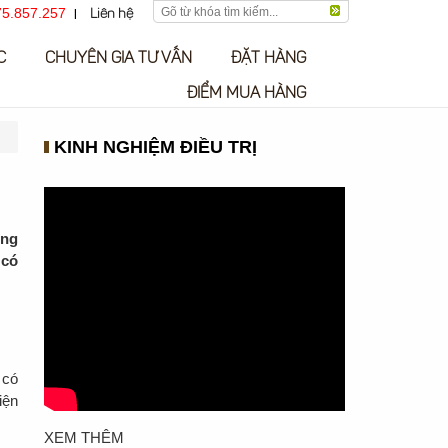
5.857.257
Liên hệ
C
CHUYÊN GIA TƯ VẤN
ĐẶT HÀNG
ĐIỂM MUA HÀNG
KINH NGHIỆM ĐIỀU TRỊ
ưng
 có
 có
iện
XEM THÊM