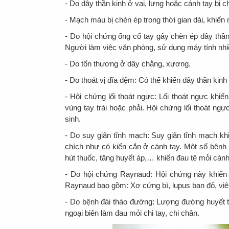
- Do dây thần kinh ở vai, lưng hoặc cánh tay bị c
- Mạch máu bị chèn ép trong thời gian dài, khiến
- Do hội chứng ống cổ tay gây chèn ép dây thần 
Người làm việc văn phòng, sử dụng máy tính nh
- Do tổn thương ở dây chằng, xương.
- Do thoát vị đĩa đệm: Có thể khiến dây thần kinh 
- Hội chứng lối thoát ngực: Lối thoát ngực khiế
vùng tay trái hoặc phải. Hội chứng lối thoát n
sinh.
- Do suy giãn tĩnh mạch: Suy giãn tĩnh mạch k
chích như có kiến cắn ở cánh tay. Một số bệnh
hút thuốc, tăng huyết áp,… khiến đau tê mỏi cánh
- Do hội chứng Raynaud: Hội chứng này khiến đầ
Raynaud bao gồm: Xơ cứng bì, lupus ban đỏ, vi
- Do bệnh đái tháo đường: Lượng đường huyết t
ngoại biên làm đau mỏi chi tay, chi chân.