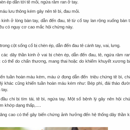
hèn ép dẫn tới tê mỏi, ngứa râm ran ở tay.
 máu lưu thông kém gây nên tê bì, đau mỏi.
kinh ở lòng bàn tay, dẫn đến đau, tê từ cổ tay lan rộng xuống bàn t
iều có nguy cơ cao mắc hội chứng này.
trong cột sống cổ bị chèn ép, dẫn đến đau tê cánh tay, vai, lưng.
n các dây thần kinh ở vai bị chèn ép, dẫn đến đau, tê, ngứa râm ra
gực có thể do chấn thương, mang thai hoặc do khiếm khuyết xương 
hiến tuần hoàn máu kém, máu ứ đọng dẫn đến triệu chứng tê bì, c
 lý khác cũng khiến tuần hoàn máu kém như: Bép phì, đái tháo đườ
 tay.
u chi bị tím tái, tê bì, ngứa tay. Một số bệnh lý gây nên hội ch
êm khớp dạng thấp,….
ăng cao có thể gây biến chứng ảnh hưởng đến hệ thống dây thần k