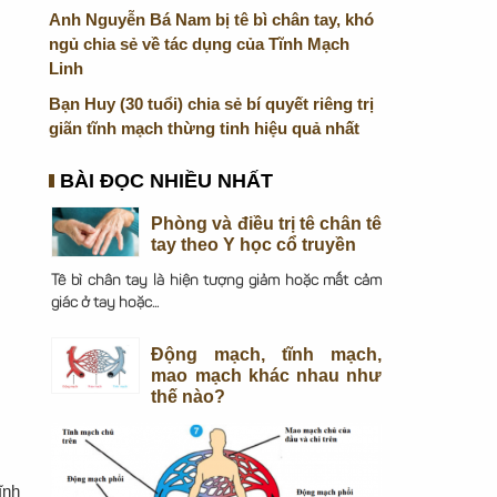
Anh Nguyễn Bá Nam bị tê bì chân tay, khó
ngủ chia sẻ về tác dụng của Tĩnh Mạch
Linh
Bạn Huy (30 tuổi) chia sẻ bí quyết riêng trị
giãn tĩnh mạch thừng tinh hiệu quả nhất
BÀI ĐỌC NHIỀU NHẤT
Phòng và điều trị tê chân tê
tay theo Y học cổ truyền
Tê bì chân tay là hiện tượng giảm hoặc mất cảm
giác ở tay hoặc...
Động mạch, tĩnh mạch,
mao mạch khác nhau như
thế nào?
ĩnh