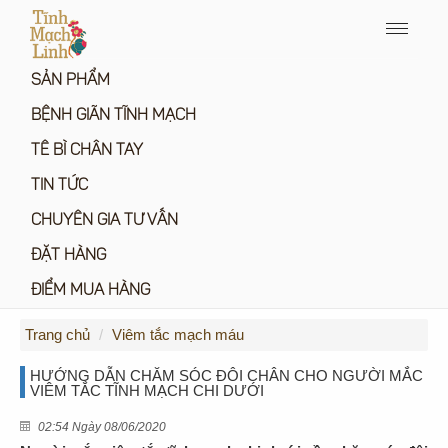
Menu
icon
SẢN PHẨM
BỆNH GIÃN TĨNH MẠCH
TÊ BÌ CHÂN TAY
TIN TỨC
CHUYÊN GIA TƯ VẤN
ĐẶT HÀNG
ĐIỂM MUA HÀNG
Trang chủ
Viêm tắc mạch máu
HƯỚNG DẪN CHĂM SÓC ĐÔI CHÂN CHO NGƯỜI MẮC
VIÊM TẮC TĨNH MẠCH CHI DƯỚI
02:54 Ngày 08/06/2020