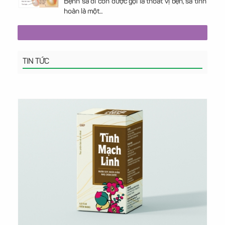
Bệnh sa đì còn được gọi là thoát vị bẹn, sa tinh
hoàn là một...
TIN TỨC