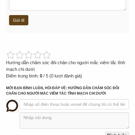
Gửi đi
Hướng dẫn chăm sóc đôi chân cho người mắc viêm tắc tĩnh
mạch chi dưới
Điểm trung bình:
0
/
5
(
0
lượt đánh giá)
MỜI BẠN BÌNH LUẬN, HỎI ĐÁP VỀ: HƯỚNG DẪN CHĂM SÓC ĐÔI
CHÂN CHO NGƯỜI MẮC VIÊM TẮC TĨNH MẠCH CHI DƯỚI