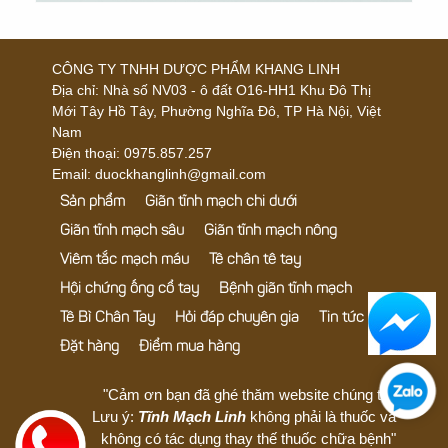
CÔNG TY TNHH DƯỢC PHẨM KHANG LINH
Địa chỉ:
Nhà số NV03 - ô đất O16-HH1 Khu Đô Thị
Mới Tây Hồ Tây, Phường Nghĩa Đô, TP Hà Nội, Việt
Nam
Điện thoại:
0975.857.257
Email: duockhanglinh@gmail.com
Sản phẩm
Giãn tĩnh mạch chi dưới
Giãn tĩnh mạch sâu
Giãn tĩnh mạch nông
Viêm tắc mạch máu
Tê chân tê tay
Hội chứng ống cổ tay
Bệnh giãn tĩnh mạch
Tê Bì Chân Tay
Hỏi đáp chuyên gia
Tin tức
Đặt hàng
Điểm mua hàng
"Cảm ơn bạn đã ghé thăm website chúng tôi!
Lưu ý:
Tĩnh Mạch Linh
không phải là thuốc và
không có tác dụng thay thế thuốc chữa bệnh"