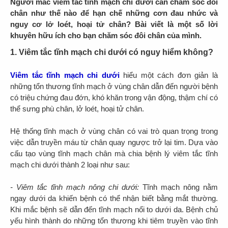
Người mắc viêm tắc tĩnh mạch chi dưới cần chăm sóc đôi
chân như thế nào để hạn chế những cơn đau nhức và
nguy cơ lở loét, hoại tử chân? Bài viết là một số lời
khuyên hữu ích cho bạn chăm sóc đôi chân của mình.
1. Viêm tắc tĩnh mạch chi dưới có nguy hiểm không?
Viêm tắc tĩnh mạch chi dưới
hiểu một cách đơn giản là
những tổn thương tĩnh mạch ở vùng chân dẫn đến người bệnh
có triệu chứng đau đớn, khó khăn trong vận động, thậm chí có
thể sưng phù chân, lở loét, hoại tử chân.
Hệ thống tĩnh mạch ở vùng chân có vai trò quan trọng trong
việc dẫn truyền máu từ chân quay ngược trở lại tim. Dựa vào
cấu tạo vùng tĩnh mạch chân mà chia bệnh lý viêm tắc tĩnh
mạch chi dưới thành 2 loại như sau:
- Viêm tắc tĩnh mạch nông chi dưới:
Tĩnh mạch nông nằm
ngay dưới da khiến bệnh có thể nhận biết bằng mắt thường.
Khi mắc bệnh sẽ dẫn đến tĩnh mạch nổi to dưới da. Bệnh chủ
yếu hình thành do những tổn thương khi tiêm truyền vào tĩnh