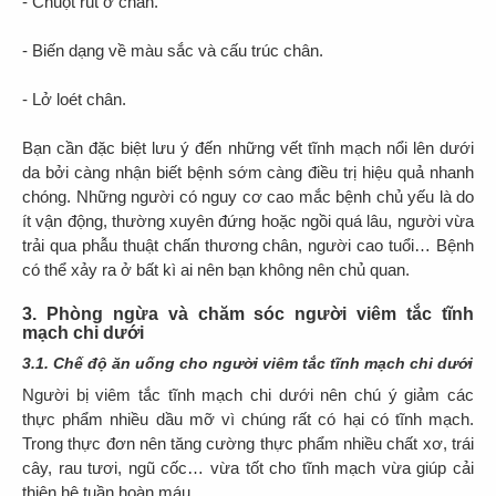
- Chuột rút ở chân.
- Biến dạng về màu sắc và cấu trúc chân.
- Lở loét chân.
Bạn cần đặc biệt lưu ý đến những vết tĩnh mạch nổi lên dưới
da bởi càng nhận biết bệnh sớm càng điều trị hiệu quả nhanh
chóng. Những người có nguy cơ cao mắc bệnh chủ yếu là do
ít vận động, thường xuyên đứng hoặc ngồi quá lâu, người vừa
trải qua phẫu thuật chấn thương chân, người cao tuổi… Bệnh
có thể xảy ra ở bất kì ai nên bạn không nên chủ quan.
3. Phòng ngừa và chăm sóc người viêm tắc tĩnh
mạch chi dưới
3.1. Chế độ ăn uống cho người viêm tắc tĩnh mạch chi dưới
Người bị viêm tắc tĩnh mạch chi dưới nên chú ý giảm các
thực phẩm nhiều dầu mỡ vì chúng rất có hại có tĩnh mạch.
Trong thực đơn nên tăng cường thực phẩm nhiều chất xơ, trái
cây, rau tươi, ngũ cốc… vừa tốt cho tĩnh mạch vừa giúp cải
thiện hệ tuần hoàn máu.