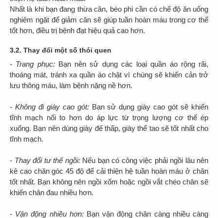
Nhất là khi bạn đang thừa cân, béo phì cần có chế độ ăn uống
nghiêm ngặt để giảm cân sẽ giúp tuần hoàn máu trong cơ thể
tốt hơn, điều trị bệnh đạt hiệu quả cao hơn.
3.2. Thay đổi một số thói quen
- Trang phục:
Bạn nên sử dụng các loại quần áo rộng rãi,
thoáng mát, tránh xa quần áo chật vì chúng sẽ khiến cản trở
lưu thông máu, làm bệnh nặng nề hơn.
- Không đi giày cao gót:
Bạn sử dụng giày cao gót sẽ khiến
tĩnh mạch nổi to hơn do áp lực từ trọng lượng cơ thể ép
xuống. Bạn nên dùng giày đế thấp, giày thể tao sẽ tốt nhất cho
tĩnh mạch.
- Thay đổi tư thế ngồi:
Nếu bạn có công việc phải ngồi lâu nên
kê cao chân góc 45 độ để cải thiện hệ tuần hoàn máu ở chân
tốt nhất. Bạn không nên ngồi xổm hoặc ngồi vắt chéo chân sẽ
khiến chân đau nhiều hơn.
- Vận động nhiều hơn:
Bạn vận động chân càng nhiều càng