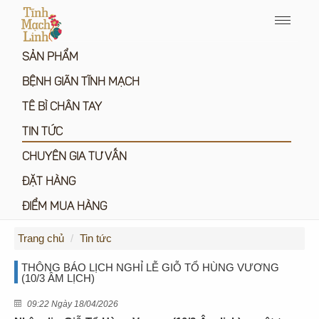
Menu
icon
SẢN PHẨM
BỆNH GIÃN TĨNH MẠCH
TÊ BÌ CHÂN TAY
TIN TỨC
CHUYÊN GIA TƯ VẤN
ĐẶT HÀNG
ĐIỂM MUA HÀNG
Trang chủ
Tin tức
THÔNG BÁO LỊCH NGHỈ LỄ GIỖ TỔ HÙNG VƯƠNG
(10/3 ÂM LỊCH)
09:22 Ngày 18/04/2026