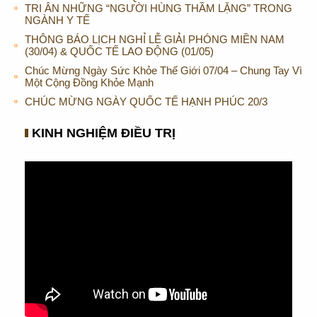
TRI ÂN NHỮNG “NGƯỜI HÙNG THẦM LẶNG” TRONG
NGÀNH Y TẾ
THÔNG BÁO LỊCH NGHỈ LỄ GIẢI PHÓNG MIỀN NAM
(30/04) & QUỐC TẾ LAO ĐỘNG (01/05)
Chúc Mừng Ngày Sức Khỏe Thế Giới 07/04 – Chung Tay Vì
Một Cộng Đồng Khỏe Mạnh
CHÚC MỪNG NGÀY QUỐC TẾ HẠNH PHÚC 20/3
KINH NGHIỆM ĐIỀU TRỊ