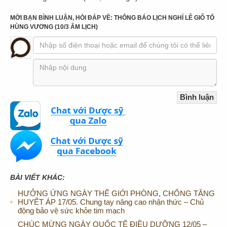
MỜI BẠN BÌNH LUẬN, HỎI ĐÁP VỀ: THÔNG BÁO LỊCH NGHỈ LỄ GIỖ TỔ
HÙNG VƯƠNG (10/3 ÂM LỊCH)
BÀI VIẾT KHÁC:
HƯỞNG ỨNG NGÀY THẾ GIỚI PHÒNG, CHỐNG TĂNG
HUYẾT ÁP 17/05. Chung tay nâng cao nhận thức – Chủ
động bảo vệ sức khỏe tim mạch
CHÚC MỪNG NGÀY QUỐC TẾ ĐIỀU DƯỠNG 12/05 –